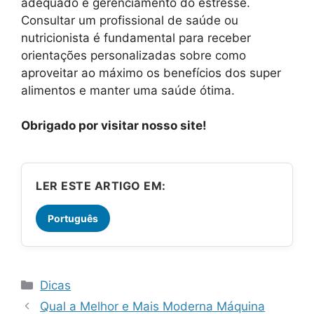
adequado e gerenciamento do estresse.
Consultar um profissional de saúde ou
nutricionista é fundamental para receber
orientações personalizadas sobre como
aproveitar ao máximo os benefícios dos super
alimentos e manter uma saúde ótima.
Obrigado por visitar nosso site!
LER ESTE ARTIGO EM:
Português
Categorias
Dicas
Qual a Melhor e Mais Moderna Máquina