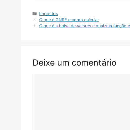
Categorias
Impostos
O que é GNRE e como calcular
O que é a bolsa de valores e qual sua função 
Deixe um comentário
Comentário