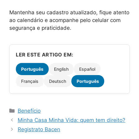
Mantenha seu cadastro atualizado, fique atento
ao calendário e acompanhe pelo celular com
segurança e praticidade.
LER ESTE ARTIGO EM:
Português
English
Español
Français
Deutsch
Português
Categorias
Benefício
Minha Casa Minha Vida: quem tem direito?
Registrato Bacen