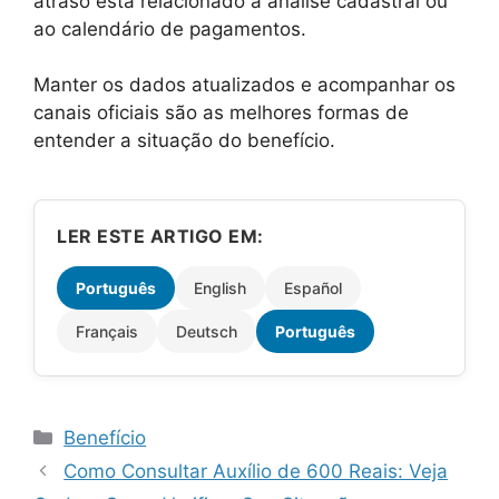
atraso está relacionado a análise cadastral ou
ao calendário de pagamentos.
Manter os dados atualizados e acompanhar os
canais oficiais são as melhores formas de
entender a situação do benefício.
LER ESTE ARTIGO EM:
Português
English
Español
Français
Deutsch
Português
Categorias
Benefício
Como Consultar Auxílio de 600 Reais: Veja