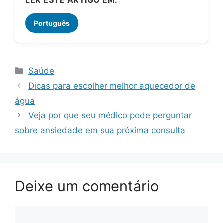
Português
Categorias
Saúde
Dicas para escolher melhor aquecedor de
água
Veja por que seu médico pode perguntar
sobre ansiedade em sua próxima consulta
Deixe um comentário
Comentário