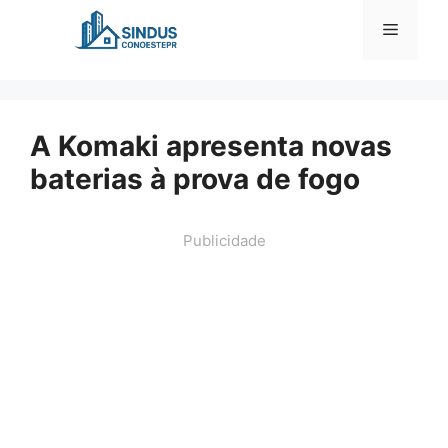
Pular
Menu
para
o
conteúdo
A Komaki apresenta novas
baterias à prova de fogo
Publicidade