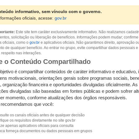
teúdo informativo, sem vínculo com o governo.
nformações oficiais, acesse:
gov.br
ortante:
Este site tem caráter exclusivamente informativo. Não realizamos cadastr
ntos, solicitação ou liberação de benefícios. Informações podem mudar; confirm
s oficiais, como o
gov.br
e aplicativos oficiais. Não garantimos direito, aprovação o
to de qualquer benefício. Ao entrar no grupo, evite compartilhar dados pessoais e
respeito nas interações.
e o Conteúdo Compartilhado
jetivo é compartilhar conteúdos de caráter informativo e educativo, 
ns motivacionais, orientações gerais sobre programas sociais, bene
, organização financeira e oportunidades divulgadas oficialmente. As
ções divulgadas são baseadas em fontes públicas e podem sofrer al
uer momento, conforme atualizações dos órgãos responsáveis.
 recomendamos que você:
ulte os canais oficiais antes de qualquer decisão
fique os requisitos diretamente no site gov.br
ize apenas aplicativos oficiais para consulta
ca forneça documentos ou dados pessoais em grupos