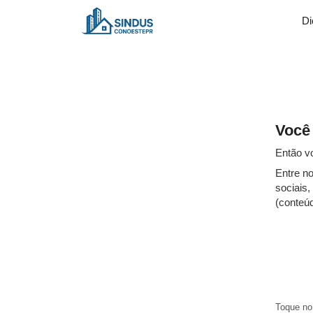
Di
Você
Então v
Entre n
sociais
(conteúd
Toque no