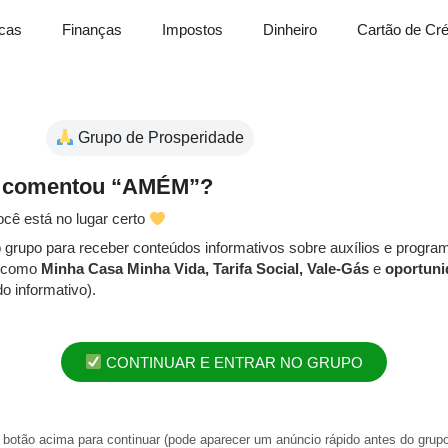
cas
Finanças
Impostos
Dinheiro
Cartão de Cré
Grupo de Prosperidade
 comentou “AMÉM”?
ocê está no lugar certo
o grupo para receber conteúdos informativos sobre auxílios e progra
, como
Minha Casa Minha Vida, Tarifa Social, Vale-Gás
e
oportuni
o informativo).
CONTINUAR E ENTRAR NO GRUPO
 botão acima para continuar (pode aparecer um anúncio rápido antes do grupo