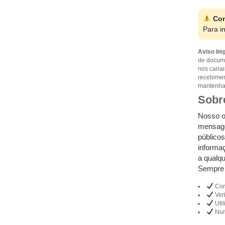
Con
Para i
Aviso Imp
de docume
nos canai
recebimen
mantenha 
Sobr
Nosso ob
mensage
públicos
informa
a qualq
Sempre
Cons
Veri
Util
Nun