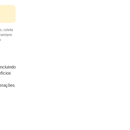
o, coleta
e sempre
u
incluindo
fícios
terações