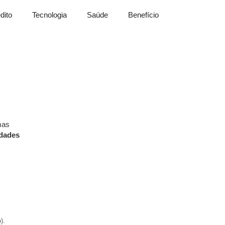
dito
Tecnologia
Saúde
Benefício
mas
dades
).